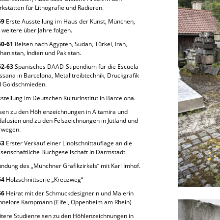
kstätten für Lithografie und Radieren.
59
Erste Ausstellung im Haus der Kunst, München,
 weitere über Jahre folgen.
60-61
Reisen nach Ägypten, Sudan, Türkei, Iran,
hanistan, Indien und Pakistan.
62-63
Spanisches DAAD-Stipendium für die Escuela
sana in Barcelona, Metalltreibtechnik, Druckgrafik
d Goldschmieden.
stellung im Deutschen Kulturinstitut in Barcelona.
sen zu den Höhlenzeichnungen in Altamira und
alusien und zu den Felszeichnungen in Jütland und
rwegen.
63
Erster Verkauf einer Linolschnittauflage an die
senschaftliche Buchgesellschaft in Darmstadt.
ndung des „Münchner Grafikzirkels“ mit Karl Imhof.
64
Holzschnittserie „Kreuzweg“
66
Heirat mit der Schmuckdesignerin und Malerin
nnelore Kampmann (Eifel, Oppenheim am Rhein)
tere Studienreisen zu den Höhlenzeichnungen in