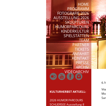
HOME
PROGRAMM
FOTOGRAFIE 2026
AUSSTELLUNG 2026
SKULPTUREN
HUMORPARCOURS
KINDERKULTUR
SPIELSTÄTTEN
TEAM
PARTNER
TICKETS
ANFAHRT
KONTAKT
PRESSE
ARCHIV
VIDEOARCHIV
6.1
Vit
KULTURHERBST AKTUELL:
Mon
Sam
2026 HUMOR PARCOURS
SCHLIERSEE Ausstellung 8