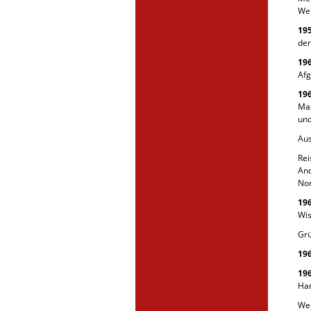
Wer
19
der
19
Afg
19
Mas
un
Aus
Rei
And
No
19
Wis
Grü
19
19
Ha
Wei