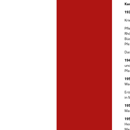
Ka
19
Kri
Pfl
Rhö
Büc
Pfe
Das
19
und
Pfa
19
Wac
Erö
in 
19
Mas
19
He
Mei