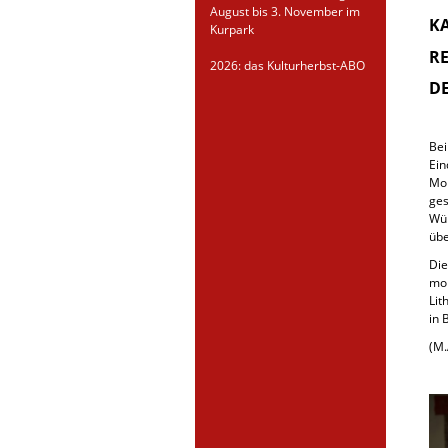
August bis 3. November im
K
Kurpark
RE
2026: das Kulturherbst-ABO
D
Bei
Ein
Mo
ges
Wür
übe
Die
mon
Lit
in 
(M.