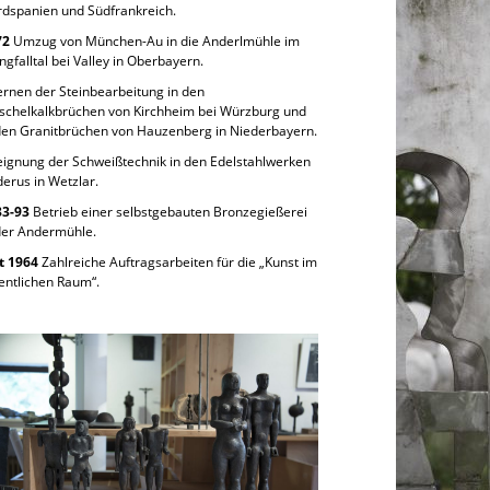
dspanien und Südfrankreich.
72
Umzug von München-Au in die Anderlmühle im
gfalltal bei Valley in Oberbayern.
ernen der Steinbearbeitung in den
chelkalkbrüchen von Kirchheim bei Würzburg und
den Granitbrüchen von Hauzenberg in Niederbayern.
ignung der Schweißtechnik in den Edelstahlwerken
erus in Wetzlar.
83-93
Betrieb einer selbstgebauten Bronzegießerei
der Andermühle.
t 1964
Zahlreiche Auftragsarbeiten für die „Kunst im
entlichen Raum“.