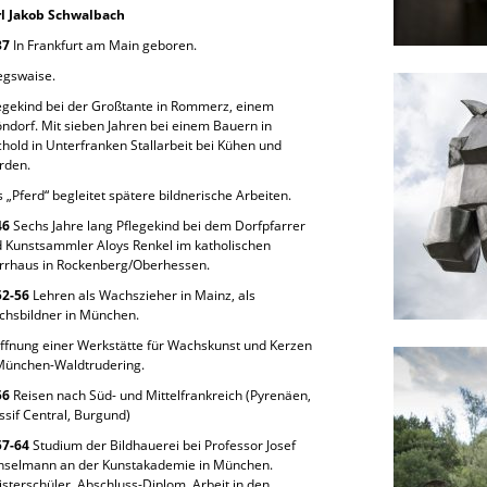
rl Jakob Schwalbach
37
In Frankfurt am Main geboren.
egswaise.
egekind bei der Großtante in Rommerz, einem
ndorf. Mit sieben Jahren bei einem Bauern in
hold in Unterfranken Stallarbeit bei Kühen und
rden.
 „Pferd“ begleitet spätere bildnerische Arbeiten.
46
Sechs Jahre lang Pflegekind bei dem Dorfpfarrer
 Kunstsammler Aloys Renkel im katholischen
rrhaus in Rockenberg/Oberhessen.
52-56
Lehren als Wachszieher in Mainz, als
hsbildner in München.
ffnung einer Werkstätte für Wachskunst und Kerzen
München-Waldtrudering.
56
Reisen nach Süd- und Mittelfrankreich (Pyrenäen,
sif Central, Burgund)
57-64
Studium der Bildhauerei bei Professor Josef
nselmann an der Kunstakademie in München.
sterschüler, Abschluss-Diplom. Arbeit in den