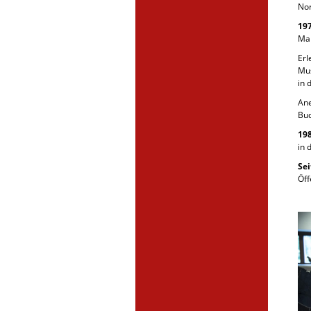
Nor
19
Man
Erl
Mus
in 
Ane
Bud
19
in 
Sei
Öff