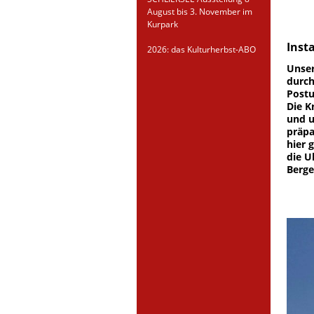
August bis 3. November im
Kurpark
Inst
2026: das Kulturherbst-ABO
Unser
durch
Postu
Die K
und u
präpa
hier 
die U
Berge