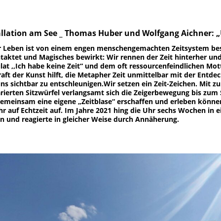
allation am See _ Thomas Huber und Wolfgang Aichner:
 Leben ist von einem engen menschengemachten Zeitsystem bes
taktet und Magisches bewirkt: Wir rennen der Zeit hinterher und 
lat ,,Ich habe keine Zeit“ und dem oft ressourcenfeindlichen Mott
raft der Kunst hilft, die Metapher Zeit unmittelbar mit der Ent
ns sichtbar zu entschleunigen.Wir setzen ein Zeit-Zeichen. Mit 
rierten Sitzwürfel verlangsamt sich die Zeigerbewegung bis zum S
gemeinsam eine eigene „Zeitblase“ erschaffen und erleben könne
hr auf Echtzeit auf. Im Jahre 2021 hing die Uhr sechs Wochen in 
n und reagierte in gleicher Weise durch Annäherung.