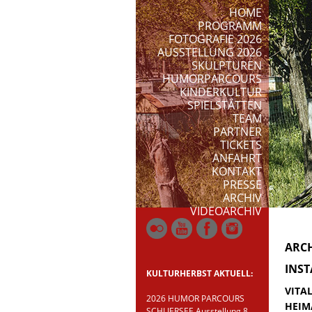
HOME
PROGRAMM
FOTOGRAFIE 2026
AUSSTELLUNG 2026
SKULPTUREN
HUMORPARCOURS
KINDERKULTUR
SPIELSTÄTTEN
TEAM
PARTNER
TICKETS
ANFAHRT
KONTAKT
PRESSE
ARCHIV
VIDEOARCHIV
ARCH
INST
KULTURHERBST AKTUELL:
VITAL
2026 HUMOR PARCOURS
HEIMA
SCHLIERSEE Ausstellung 8