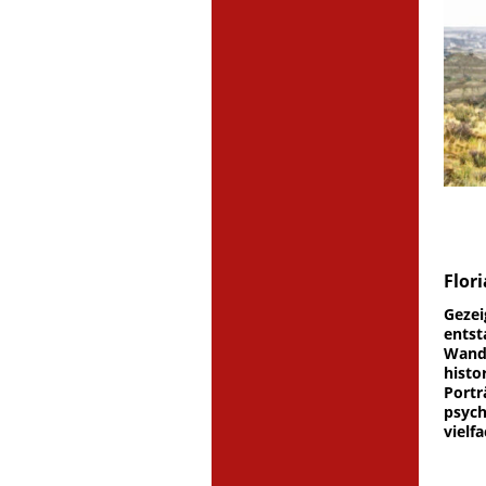
Flor
Gezei
entst
Wande
histo
Portr
psych
vielf