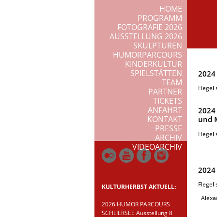
HOME
PROGRAMM
FOTOGRAFIE 2026
AUSSTELLUNG 2026
SKULPTUREN
HUMORPARCOURS
KINDERKULTUR
SPIELSTÄTTEN
2024
TEAM
Flegel
PARTNER
TICKETS
ANFAHRT
2024
KONTAKT
und 
PRESSE
Flegel
ARCHIV
VIDEOARCHIV
2024
Flegel
KULTURHERBST AKTUELL:
Alexa
2026 HUMOR PARCOURS
SCHLIERSEE Ausstellung 8