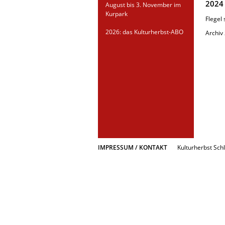
2024
August bis 3. November im
Kurpark
Flegel
2026: das Kulturherbst-ABO
Archi
IMPRESSUM / KONTAKT
Kulturherbst Schl