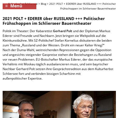
Kulturherbst Schliersee
>
Blog
>
2021 POLT + EDERER über RUSSLAND +++ Politischer
Menü
Frühschoppen im Schlierseer Bauerntheater
2021 POLT + EDERER über RUSSLAND +++ Politischer
Frühschoppen im Schlierseer Bauerntheater
Politik im Theater: Der Kabarettist
Gerhard Polt
und der Diplomat Markus
Ederer sind Freunde und Nachbarn. Jetzt bringen sie Weltpolitik auf die
Kleinkunstbühne. Mit SZ-Politikchef Stefan Kornelius diskutieren die beiden
zum Thema „Russland und der Westen. Droht ein neuer Kalter Krieg?“
Nach der Duma-Wahl, weitreichenden Repressionen gegen die Opposition
und angesichts steigender Gaspreise stehen die Beziehungen zu Russland
vor neuen Problemen. EU-Botschafter Markus Ederer, der das europäische
Verhältnis mit Moskau täglich ausbalancieren muss, und sein bayrischer
Nachbar Gerhard Polt setzen ihre Gesprächstradition aus dem Kulturherbst
Schliersee fort und verbinden bissigen Scharfsinn mit
außenpolitischer Expertise.