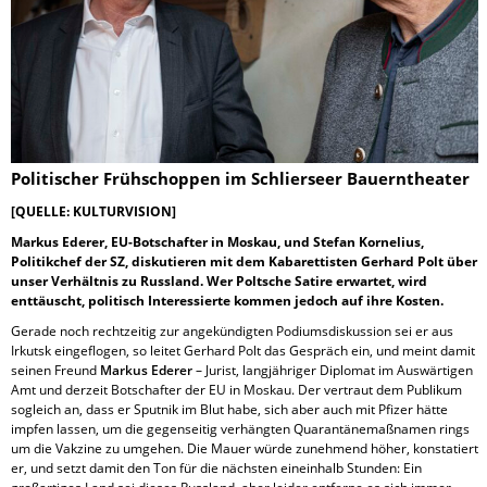
Politischer Frühschoppen im Schlierseer Bauerntheater
[QUELLE: KULTURVISION]
Markus Ederer, EU-Botschafter in Moskau, und Stefan Kornelius,
Politikchef der SZ, diskutieren mit dem Kabarettisten Gerhard Polt über
unser Verhältnis zu Russland. Wer Poltsche Satire erwartet, wird
enttäuscht, politisch Interessierte kommen jedoch auf ihre Kosten.
Gerade noch rechtzeitig zur angekündigten Podiumsdiskussion sei er aus
Irkutsk eingeflogen, so leitet Gerhard Polt das Gespräch ein, und meint damit
seinen Freund
Markus Ederer
– Jurist, langjähriger Diplomat im Auswärtigen
Amt und derzeit Botschafter der EU in Moskau. Der vertraut dem Publikum
sogleich an, dass er Sputnik im Blut habe, sich aber auch mit Pfizer hätte
impfen lassen, um die gegenseitig verhängten Quarantänemaßnamen rings
um die Vakzine zu umgehen. Die Mauer würde zunehmend höher, konstatiert
er, und setzt damit den Ton für die nächsten eineinhalb Stunden: Ein