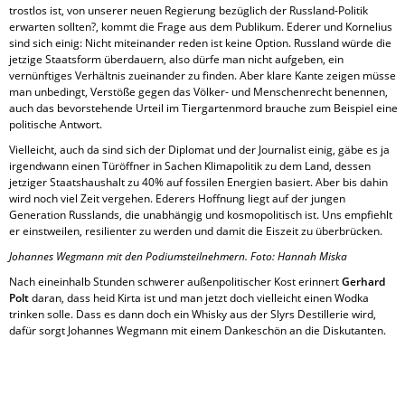
trostlos ist, von unserer neuen Regierung bezüglich der Russland-Politik
erwarten sollten?, kommt die Frage aus dem Publikum. Ederer und Kornelius
sind sich einig: Nicht miteinander reden ist keine Option. Russland würde die
jetzige Staatsform überdauern, also dürfe man nicht aufgeben, ein
vernünftiges Verhältnis zueinander zu finden. Aber klare Kante zeigen müsse
man unbedingt, Verstöße gegen das Völker- und Menschenrecht benennen,
auch das bevorstehende Urteil im Tiergartenmord brauche zum Beispiel eine
politische Antwort.
Vielleicht, auch da sind sich der Diplomat und der Journalist einig, gäbe es ja
irgendwann einen Türöffner in Sachen Klimapolitik zu dem Land, dessen
jetziger Staatshaushalt zu 40% auf fossilen Energien basiert. Aber bis dahin
wird noch viel Zeit vergehen. Ederers Hoffnung liegt auf der jungen
Generation Russlands, die unabhängig und kosmopolitisch ist. Uns empfiehlt
er einstweilen, resilienter zu werden und damit die Eiszeit zu überbrücken.
Johannes Wegmann mit den Podiumsteilnehmern. Foto: Hannah Miska
Nach eineinhalb Stunden schwerer außenpolitischer Kost erinnert
Gerhard
Polt
daran, dass heid Kirta ist und man jetzt doch vielleicht einen Wodka
trinken solle. Dass es dann doch ein Whisky aus der Slyrs Destillerie wird,
dafür sorgt Johannes Wegmann mit einem Dankeschön an die Diskutanten.