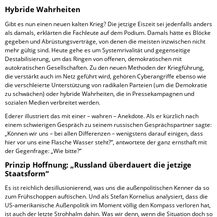
Hybride Wahrheiten
Gibt es nun einen neuen kalten Krieg? Die jetzige Eiszeit sei jedenfalls anders
als damals, erklärten die Fachleute auf dem Podium. Damals hätte es Blöcke
gegeben und Abrüstungsverträge, von denen die meisten inzwischen nicht
mehr gültig sind. Heute gehe es um Systemrivalität und gegenseitige
Destabilisierung, um das Ringen von offenen, demokratischen mit
autokratischen Gesellschaften. Zu den neuen Methoden der Kriegführung,
die verstärkt auch im Netz geführt wird, gehören Cyberangriffe ebenso wie
die verschleierte Unterstützung von radikalen Parteien (um die Demokratie
zu schwächen) oder hybride Wahrheiten, die in Pressekampagnen und
sozialen Medien verbreitet werden.
Ederer illustriert das mit einer – wahren – Anekdote. Als er kürzlich nach
einem schwierigen Gespräch zu seinem russischen Gesprächspartner sagte:
„Können wir uns – bei allen Differenzen – wenigstens darauf einigen, dass
hier vor uns eine Flasche Wasser steht?“, antwortete der ganz ernsthaft mit
der Gegenfrage: „Wie bitte?“
Prinzip Hoffnung: „Russland überdauert die jetzige
Staatsform“
Es ist reichlich desillusionierend, was uns die außenpolitischen Kenner da so
zum Frühschoppen auftischen. Und als Stefan Kornelius analysiert, dass die
US-amerikanische Außenpolitik im Moment völlig den Kompass verloren hat,
ist auch der letzte Strohhalm dahin. Was wir denn, wenn die Situation doch so