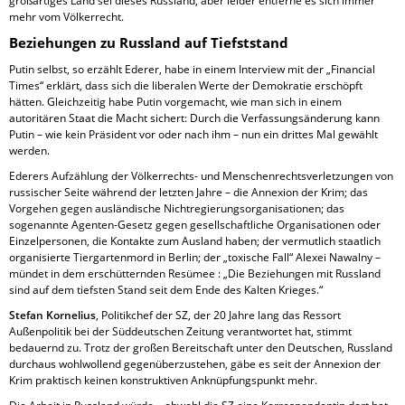
großartiges Land sei dieses Russland, aber leider entferne es sich immer
mehr vom Völkerrecht.
Beziehungen zu Russland auf Tiefststand
Putin selbst, so erzählt Ederer, habe in einem Interview mit der „Financial
Times“ erklärt, dass sich die liberalen Werte der Demokratie erschöpft
hätten. Gleichzeitig habe Putin vorgemacht, wie man sich in einem
autoritären Staat die Macht sichert: Durch die Verfassungsänderung kann
Putin – wie kein Präsident vor oder nach ihm – nun ein drittes Mal gewählt
werden.
Ederers Aufzählung der Völkerrechts- und Menschenrechtsverletzungen von
russischer Seite während der letzten Jahre – die Annexion der Krim; das
Vorgehen gegen ausländische Nichtregierungsorganisationen; das
sogenannte Agenten-Gesetz gegen gesellschaftliche Organisationen oder
Einzelpersonen, die Kontakte zum Ausland haben; der vermutlich staatlich
organisierte Tiergartenmord in Berlin; der „toxische Fall“ Alexei Nawalny –
mündet in dem erschütternden Resümee : „Die Beziehungen mit Russland
sind auf dem tiefsten Stand seit dem Ende des Kalten Krieges.“
Stefan Kornelius
, Politikchef der SZ, der 20 Jahre lang das Ressort
Außenpolitik bei der Süddeutschen Zeitung verantwortet hat, stimmt
bedauernd zu. Trotz der großen Bereitschaft unter den Deutschen, Russland
durchaus wohlwollend gegenüberzustehen, gäbe es seit der Annexion der
Krim praktisch keinen konstruktiven Anknüpfungspunkt mehr.