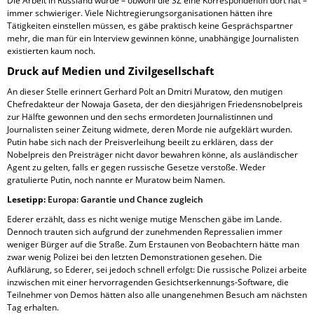
Die Arbeit in Russland würde – obwohl die SZ eine Korrespondentin dort hat –
immer schwieriger. Viele Nichtregierungsorganisationen hätten ihre
Tätigkeiten einstellen müssen, es gäbe praktisch keine Gesprächspartner
mehr, die man für ein Interview gewinnen könne, unabhängige Journalisten
existierten kaum noch.
Druck auf Medien und Zivilgesellschaft
An dieser Stelle erinnert Gerhard Polt an Dmitri Muratow, den mutigen
Chefredakteur der Nowaja Gaseta, der den diesjährigen Friedensnobelpreis
zur Hälfte gewonnen und den sechs ermordeten Journalistinnen und
Journalisten seiner Zeitung widmete, deren Morde nie aufgeklärt wurden.
Putin habe sich nach der Preisverleihung beeilt zu erklären, dass der
Nobelpreis den Preisträger nicht davor bewahren könne, als ausländischer
Agent zu gelten, falls er gegen russische Gesetze verstoße. Weder
gratulierte Putin, noch nannte er Muratow beim Namen.
Lesetipp:
Europa: Garantie und Chance zugleich
Ederer erzählt, dass es nicht wenige mutige Menschen gäbe im Lande.
Dennoch trauten sich aufgrund der zunehmenden Repressalien immer
weniger Bürger auf die Straße. Zum Erstaunen von Beobachtern hätte man
zwar wenig Polizei bei den letzten Demonstrationen gesehen. Die
Aufklärung, so Ederer, sei jedoch schnell erfolgt: Die russische Polizei arbeite
inzwischen mit einer hervorragenden Gesichtserkennungs-Software, die
Teilnehmer von Demos hätten also alle unangenehmen Besuch am nächsten
Tag erhalten.